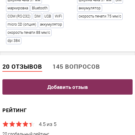
ширина чека 57 мм
ширина чека 57 мм
SIM
Время работы без подзарядки, часов
маркировка
Bluetooth
аккумулятор
16
COM (RS-232)
SIM
USB
WiFi
скорость печати 75 мм/с
Емкость аккумулятора, мАч
?
micro SD (опция)
аккумулятор
2000
скорость печати 88 мм/с
Тип аккумулятора
?
dpi 384
Li-Ion
Питание
20 ОТЗЫВОВ
145 ВОПРОСОВ
Мощность, Вт
4,8
Добавить отзыв
Потребляемый ток, A
0,4
РЕЙТИНГ
Напряжение, Вольт
?
7.4
4.5 из 5
20 глобальный рейтинг