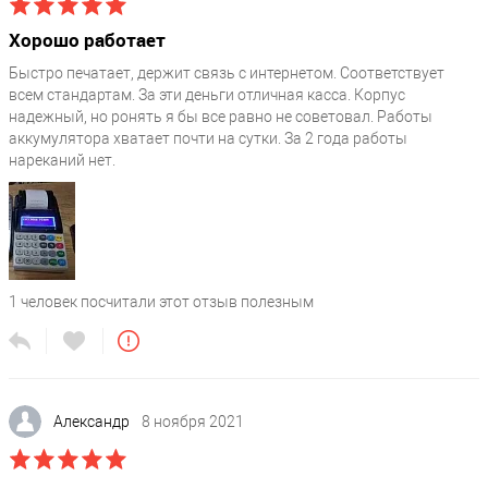
Microinvest / Честный знак
Хорошо работает
Маркировка товаров
?
Белье / Домашний скот / Духи / ЕГАИС-алко / ЕГАИС-лес /
Быстро печатает, держит связь с интернетом. Соответствует
всем стандартам. За эти деньги отличная касса. Корпус
Фотокамеры / Кожа / Лекарства / Изделия из меха / Обувь /
надежный, но ронять я бы все равно не советовал. Работы
Шины / Табак / Верхняя одежда / Ветеринария (молочка) /
аккумулятора хватает почти на сутки. За 2 года работы
Ювелирка / Женские блузки
нареканий нет.
Комплектация
?
Адаптер питания / Краткое руководство по эксплуатации /
Термобумага 57 мм / Паспорт / Аккумулятор
Коллекция
Кассовые аппараты для ИП в 2025 году купить
1
человек посчитали этот отзыв полезным
Тип клавиатуры
?
резиновая
Александр
8 ноября 2021