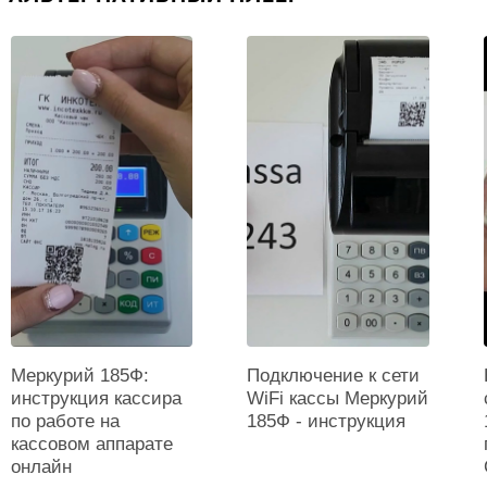
384
Тип печати
?
Термопринтер
Печать реквизитов покупателя
?
Есть
Поддержка карт памяти
Типы карт памяти
?
microSD (опция)
Максимальный размер памяти, ГБ
?
32
Меркурий 185Ф:
Подключение к сети
инструкция кассира
WiFi кассы Меркурий
Физические параметры
по работе на
185Ф - инструкция
кассовом аппарате
онлайн
Цвет