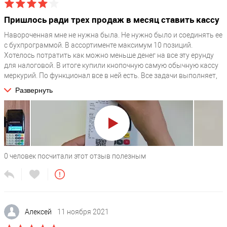
/upload/medialibrary/19b/Кассир.doc / /upload/medialibrary/d38/
Эксплуатация Меркурий-185Ф.pdf / /upload/medialibrary/a7e/
Пришлось ради трех продаж в месяц ставить кассу
Паспорт Меркурий-185Ф.pdf / /upload/medialibrary/9fd/
Навороченная мне не нужна была. Не нужно было и соединять ее
Загрузчик 185Ф ККТ и ЧПМ.zip /
с бухпрограммой. В ассортименте максимум 10 позиций.
/upload/medialibrary/7c4/0sgpl7s0tf1a47d3a8jbs5c3b3d2mx00/Prosh
Хотелось потратить как можно меньше денег на все эту ерунду
Показывать в ТОПЕ
для налоговой. В итоге купили кнопочную самую обычную кассу
меркурий. По функционал все в ней есть. Все задачи выполняет,
1
претензий нет. Дизайн у нее, конечно, из прошлого. К
Развернуть
Отображать на странице Автоматизация Бизнеса под Ключ
комбинациям всем этим пришлось привыкать. За эти деньги, что
N
она стоит, работать вполне можно.
Производитель
Меркурий (Инкотекс)
Гарантия, месяцев
0
человек посчитали этот отзыв полезным
36
Модель
Меркурий 185Ф
Интеграции
?
Алексей
11 ноября 2021
1С / выгрузка в Excel / загрузка из Excel / БифитКасса /