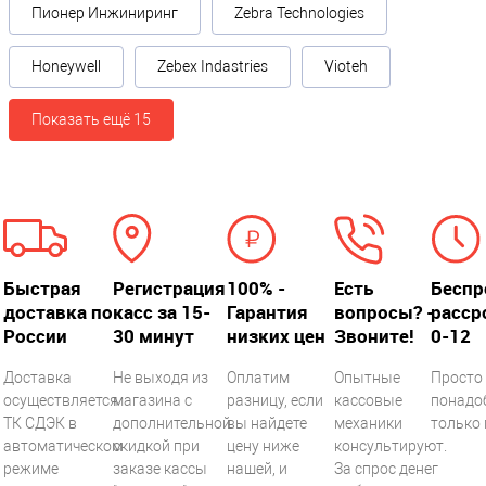
Пионер Инжиниринг
Zebra Technologies
Honeywell
Zebex Indastries
Vioteh
Показать ещё 15
Быстрая
Регистрация
100% -
Есть
Беспр
доставка по
касс за 15-
Гарантия
вопросы? -
расср
России
30 минут
низких цен
Звоните!
0-12
Доставка
Не выходя из
Оплатим
Опытные
Просто 
осуществляется
магазина с
разницу, если
кассовые
понадо
ТК СДЭК в
дополнительной
вы найдете
механики
только 
автоматическом
скидкой при
цену ниже
консультируют.
режиме
заказе кассы
нашей, и
За спрос денег