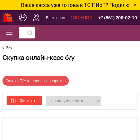
Ваша касса уже готова к ТС ПИоТ? Подключим и
✕
+7 (861) 206-02-10
Краснодар
Ваш город::
Б/у
Скупка онлайн-касс б/у
Скупка Б/У кассовых аппаратов
Фильтр