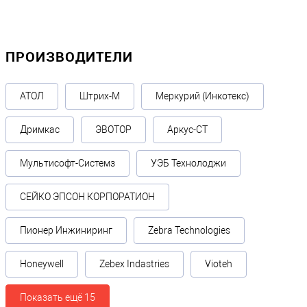
ПРОИЗВОДИТЕЛИ
АТОЛ
Штрих-М
Меркурий (Инкотекс)
Дримкас
ЭВОТОР
Аркус-СТ
Мультисофт-Системз
УЭБ Технолоджи
СЕЙКО ЭПСОН КОРПОРАТИОН
Пионер Инжиниринг
Zebra Technologies
Honeywell
Zebex Indastries
Vioteh
Показать ещё 15