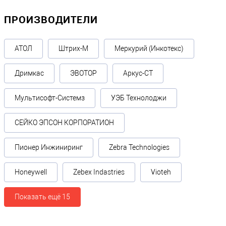
ПРОИЗВОДИТЕЛИ
АТОЛ
Штрих-М
Меркурий (Инкотекс)
Дримкас
ЭВОТОР
Аркус-СТ
Мультисофт-Системз
УЭБ Технолоджи
СЕЙКО ЭПСОН КОРПОРАТИОН
Пионер Инжиниринг
Zebra Technologies
Honeywell
Zebex Indastries
Vioteh
Показать ещё 15