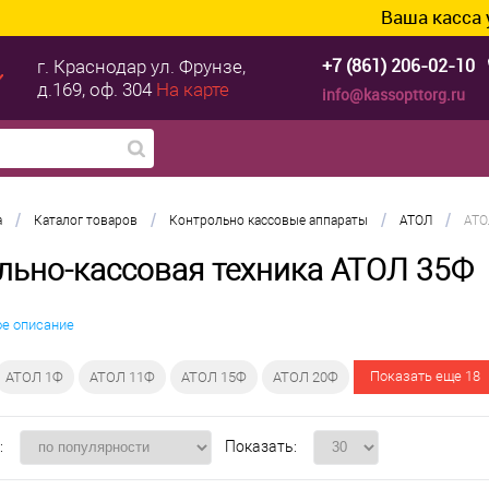
Ваша касса уже гот
+7 (861) 206-02-10
г. Краснодар
ул. Фрунзе,
д.169, оф. 304
На карте
info@kassopttorg.ru
/
/
/
/
а
Каталог товаров
Контрольно кассовые аппараты
АТОЛ
АТО
льно-кассовая техника АТОЛ 35Ф
ое описание
Показать еще 18
АТОЛ 1Ф
АТОЛ 11Ф
АТОЛ 15Ф
АТОЛ 20Ф
:
Показать: