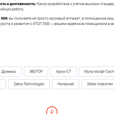
сть и долговечность:
Касса разработана с учетом высоких стандарт
ойную работу.
 35Ф
, вы получаете не просто кассовый аппарат, а полноценное ре
 роста и развития с АТОЛ 35Ф — вашим надежным помощником в ми
Дримкас
ЭВОТОР
Аркус-СТ
Мультисофт-Сист
г
Zebra Technologies
Honeywell
Zebex Indastries