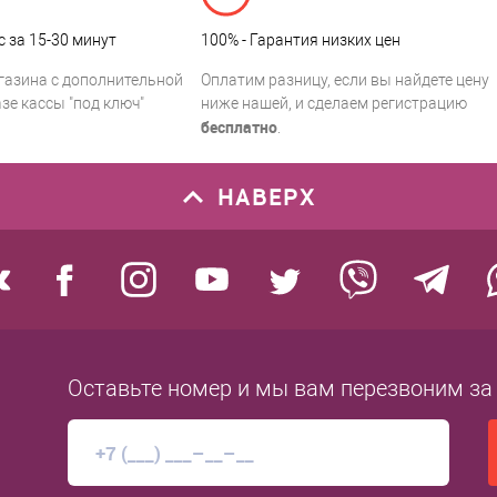
с за 15-30 минут
100% - Гарантия низких цен
газина с дополнительной
Оплатим разницу, если вы найдете цену
зе кассы "под ключ"
ниже нашей, и сделаем регистрацию
бесплатно
.
НАВЕРХ
Оставьте номер
и мы вам перезвоним
за