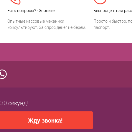
Есть вопросы? - Звоните!
Беспроцентная расс
Опытные кассовые механики
Просто и быстро: п
консультируют. За спрос денег не берем.
паспорт.
 30 секунд!
Жду звонка!