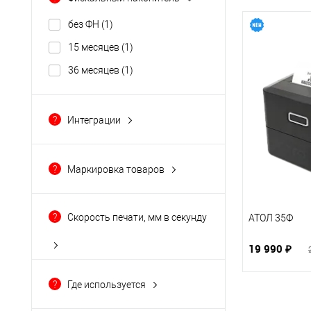
без ФН
(1)
15 месяцев
(1)
36 месяцев
(1)
?
Интеграции
1С
(3)
БифитКасса
(3)
?
Маркировка товаров
2can Касса
(3)
Белье
(3)
Frontol
(3)
Верхняя одежда
(3)
?
Скорость печати, мм в секунду
АТОЛ 35Ф
iiko
(3)
Ветеринария (молочка)
(3)
19 990 ₽
Показать ещё 17
Домашний скот
(3)
Духи
(3)
?
Где используется
Показать ещё 11
магазин продуктов
(3)