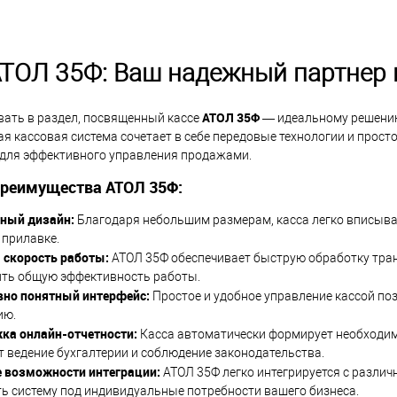
АТОЛ 35Ф: Ваш надежный партнер 
АТОЛ 35Ф
ать в раздел, посвященный кассе
— идеальному решению 
я кассовая система сочетает в себе передовые технологии и прост
для эффективного управления продажами.
реимущества АТОЛ 35Ф:
ный дизайн:
Благодаря небольшим размерам, касса легко вписывае
 прилавке.
 скорость работы:
АТОЛ 35Ф обеспечивает быструю обработку тран
ить общую эффективность работы.
вно понятный интерфейс:
Простое и удобное управление кассой по
ию.
ка онлайн-отчетности:
Касса автоматически формирует необходимы
 ведение бухгалтерии и соблюдение законодательства.
 возможности интеграции:
АТОЛ 35Ф легко интегрируется с различ
ь систему под индивидуальные потребности вашего бизнеса.