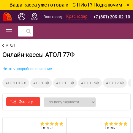
Ваша касса уже готова к ТС ПИоТ? Подключим и настро
✕
+7 (861) 206-02-10
Краснодар
Ваш город::
АТОЛ
Онлайн-кассы АТОЛ 77Ф
Читать подробное описание
АТОЛ СТБ 6
АТОЛ 1Ф
АТОЛ 11Ф
АТОЛ 15Ф
АТОЛ 20Ф
А
Фильтр
1 отзыв
1 отзыв