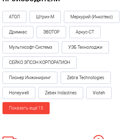
АТОЛ
Штрих-М
Меркурий (Инкотекс)
Дримкас
ЭВОТОР
Аркус-СТ
Мультисофт-Системз
УЭБ Технолоджи
СЕЙКО ЭПСОН КОРПОРАТИОН
Пионер Инжиниринг
Zebra Technologies
Honeywell
Zebex Indastries
Vioteh
Показать ещё 15