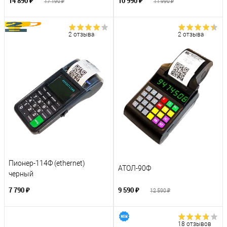
14 890 ₽
10 990 ₽
17 190 ₽
11 990 ₽
2 отзыва
2 отзыва
Пионер-114Ф (ethernet)
АТОЛ-90Ф
черный
7 790 ₽
9 590 ₽
12 590 ₽
18 отзывов