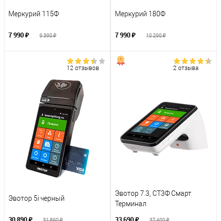
Меркурий 115Ф
Меркурий 180Ф
7 990 ₽
7 990 ₽
9 390 ₽
10 290 ₽
12 отзывов
2 отзыва
Эвотор 7.3, СТ3Ф Смарт
Эвотор 5i черный
Терминал
30 890 ₽
33 690 ₽
31 890 ₽
37 400 ₽