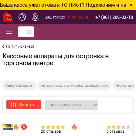
асса уже готова к ТС ПИоТ? Подключим и настроим бе
✕
+7 (861) 206-02-10
Краснодар
Ваш город::
По типу бизнеса
Кассовые аппараты для островка в
торговом центре
Авиа/жд кассы
Автосервис, автомойка, шиномонтаж
Агенство 
Фильтр
20 отзывов
6 отзывов