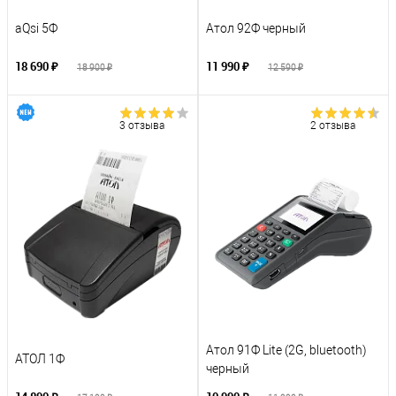
aQsi 5Ф
Атол 92Ф черный
18 690 ₽
11 990 ₽
18 900 ₽
12 590 ₽
3 отзыва
2 отзыва
Атол 91Ф Lite (2G, bluetooth)
АТОЛ 1Ф
черный