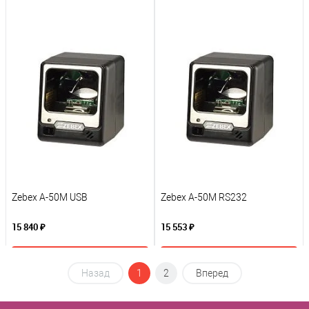
В корзину
В корзину
К сравнению
К сравнению
В избранное
В избранное
Под заказ
Под заказ
Zebex A-50M USB
Zebex A-50M RS232
15 840 ₽
15 553 ₽
В корзину
В корзину
Назад
1
2
Вперед
К сравнению
К сравнению