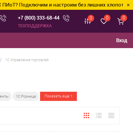
Т? Подключим и настроим без лишних хлопот.
✕
+7 (800) 333-68-44
0
0
0
ТЕХПОДДЕРЖКА
Вход
/
1С Управление торговлей
Показать еще 1
менты
1С Розница