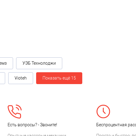
емз
УЭБ Технолоджи
Vioteh
Показать ещё 15
Есть вопросы? - Звоните!
Беспроцентная расс
Опытные кассовые механики
Просто и быстро: п