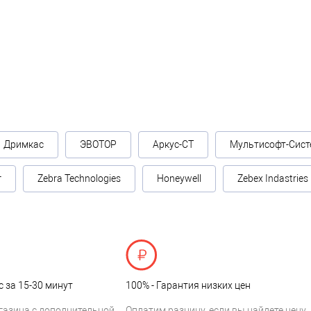
Дримкас
ЭВОТОР
Аркус-СТ
Мультисофт-Сист
г
Zebra Technologies
Honeywell
Zebex Indastries
с за 15-30 минут
100% - Гарантия низких цен
газина с дополнительной
Оплатим разницу, если вы найдете цену