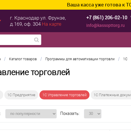
Ваша касса уже готова к ТС ПИо
+7 (861) 206-02-10
г. Краснодар
ул. Фрунзе,
д.169, оф. 304
На карте
info@kassopttorg.ru
/
/
/
а
Каталог товаров
Программы для автоматизации торговли
1C
авление торговлей
я
1С Предприятие
1С Управление торговлей
1С Платежные доку
:
Показать: