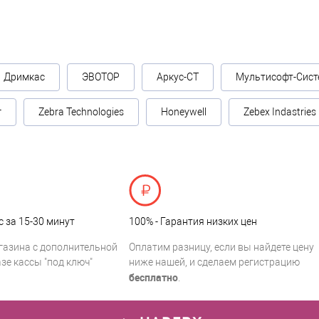
Дримкас
ЭВОТОР
Аркус-СТ
Мультисофт-Сист
г
Zebra Technologies
Honeywell
Zebex Indastries
с за 15-30 минут
100% - Гарантия низких цен
газина с дополнительной
Оплатим разницу, если вы найдете цену
зе кассы "под ключ"
ниже нашей, и сделаем регистрацию
бесплатно
.