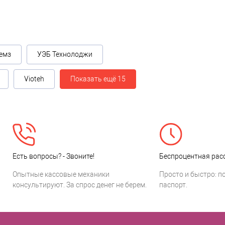
емз
УЭБ Технолоджи
Vioteh
Показать ещё 15
Есть вопросы? - Звоните!
Беспроцентная расс
Опытные кассовые механики
Просто и быстро: п
консультируют. За спрос денег не берем.
паспорт.