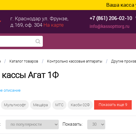
Ваша касса уже гот
+7 (861) 206-02-10
г. Краснодар
ул. Фрунзе,
д.169, оф. 304
На карте
info@kassopttorg.ru
/
/
/
а
Каталог товаров
Контрольно кассовые аппараты
Другие произ
 кассы Агат 1Ф
ое описание
Показать еще 9
Мультисофт
Мещёра
МТС
Касби 02Ф
:
Показать: