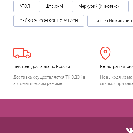
АТОЛ
Штрих-М
Меркурий (Инкотекс)
СЕЙКО ЭПСОН КОРПОРАТИОН
Пионер Инжинирин
Быстрая доставка по России
Регистрация кас
Доставка осуществляется ТК СДЭК в
Не выходя из ма
автоматическом режиме
скидкой при зака