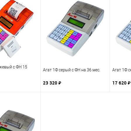
жевый с ФН 15
Агат 1Ф серый с ФН на 36 мес.
Агат 1Ф с
23 320 ₽
17 620 ₽