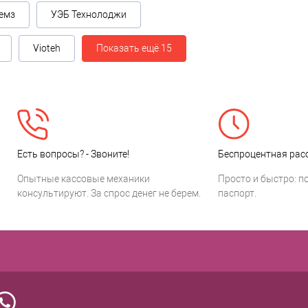
емз
УЭБ Технолоджи
Vioteh
Показать ещё 15
Есть вопросы? - Звоните!
Беспроцентная расс
Опытные кассовые механики
Просто и быстро: п
консультируют. За спрос денег не берем.
паспорт.