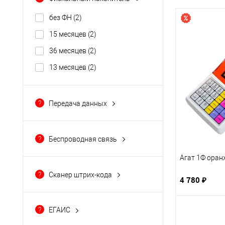
без ФН
(2)
15 месяцев
(2)
36 месяцев
(2)
13 месяцев
(2)
?
Передача данных
COM (RS-232)
(8)
SIM
(8)
?
Беспроводная связь
WiFi
(8)
GSM
(8)
Агат 1Ф ора
Wi-Fi
(8)
?
Сканер штрих-кода
4 780 ₽
1D
(8)
2D
(2)
?
ЕГАИС
есть возможность