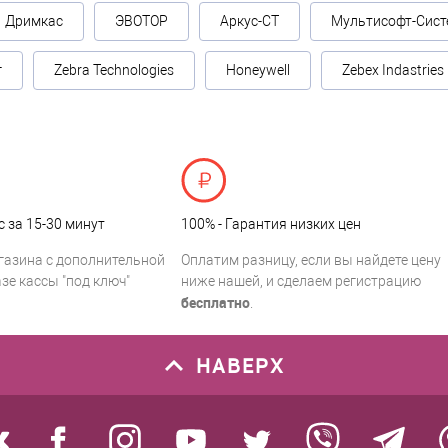
Дримкас
ЭВОТОР
Аркус-СТ
Мультисофт-Сист
г
Zebra Technologies
Honeywell
Zebex Indastries
с за 15-30 минут
100% - Гарантия низких цен
газина с дополнительной
Оплатим разницу, если вы найдете цену
зе кассы "под ключ"
ниже нашей, и сделаем регистрацию
бесплатно
.
НАВЕРХ