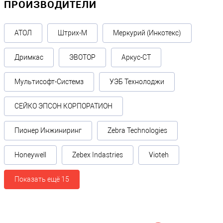
ПРОИЗВОДИТЕЛИ
АТОЛ
Штрих-М
Меркурий (Инкотекс)
Дримкас
ЭВОТОР
Аркус-СТ
Мультисофт-Системз
УЭБ Технолоджи
СЕЙКО ЭПСОН КОРПОРАТИОН
Пионер Инжиниринг
Zebra Technologies
Honeywell
Zebex Indastries
Vioteh
Показать ещё 15