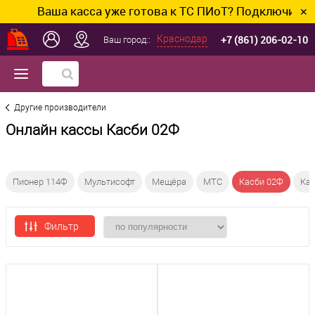
Ваша касса уже готова к ТС ПИоТ? Подключим и на
✕
+7 (861) 206-02-10
Краснодар
Ваш город::
Другие производители
Онлайн кассы Касби 02Ф
Пионер 114Ф
Мультисофт
Мещёра
МТС
Касби 02Ф
Кас
Фильтр