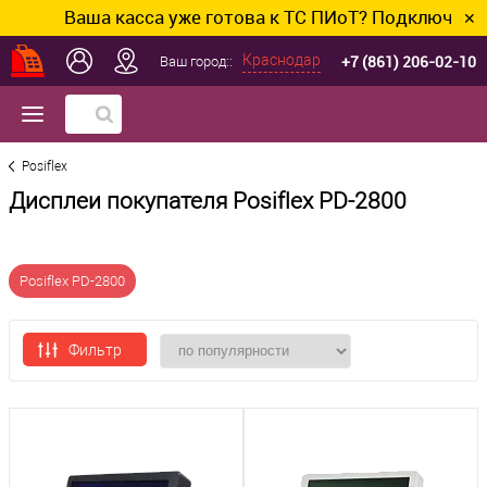
Ваша касса уже готова к ТС ПИоТ? Подключим и н
✕
+7 (861) 206-02-10
Краснодар
Ваш город::
Posiflex
Дисплеи покупателя Posiflex PD-2800
Posiflex PD-2800
Фильтр