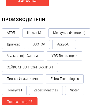
Жду звонка!
ПРОИЗВОДИТЕЛИ
АТОЛ
Штрих-М
Меркурий (Инкотекс)
Дримкас
ЭВОТОР
Аркус-СТ
Мультисофт-Системз
УЭБ Технолоджи
СЕЙКО ЭПСОН КОРПОРАТИОН
Пионер Инжиниринг
Zebra Technologies
Honeywell
Zebex Indastries
Vioteh
Показать ещё 15