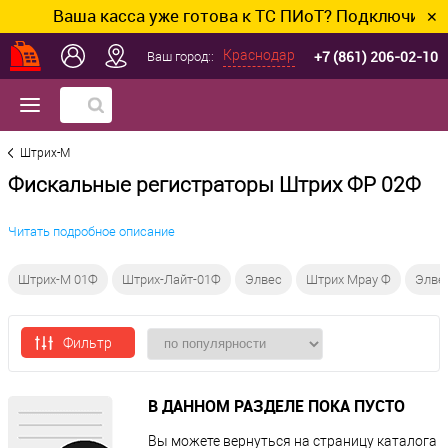
Ваша касса уже готова к ТС ПИоТ? Подключим и на
✕
+7 (861) 206-02-10
Краснодар
Ваш город::
Штрих-М
Фискальные регистраторы Штрих ФР 02Ф
Читать подробное описание
Штрих-М 01Ф
Штрих-Лайт-01Ф
Элвес
Штрих Mpay Ф
Элве
Фильтр
В ДАННОМ РАЗДЕЛЕ ПОКА ПУСТО
Вы можете вернуться на
страницу каталога